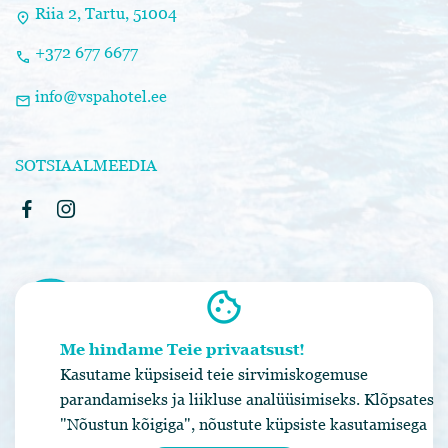
Riia 2, Tartu, 51004
location_on
+372 677 6677
call
info@vspahotel.ee
mail
SOTSIAALMEEDIA
cookie
Me hindame Teie privaatsust!
Kasutame küpsiseid teie sirvimiskogemuse
parandamiseks ja liikluse analüüsimiseks. Klõpsates
Privaatsuspoliitika
|
Üldtingimused
"Nõustun kõigiga", nõustute küpsiste kasutamisega
Broneerimissüsteem SALBOS