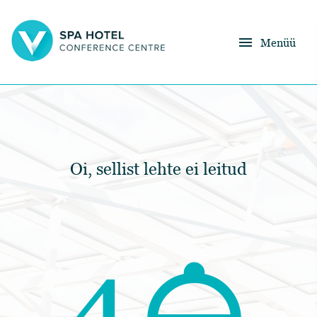
menu
Menüü
Oi, sellist lehte ei leitud
room_service
4